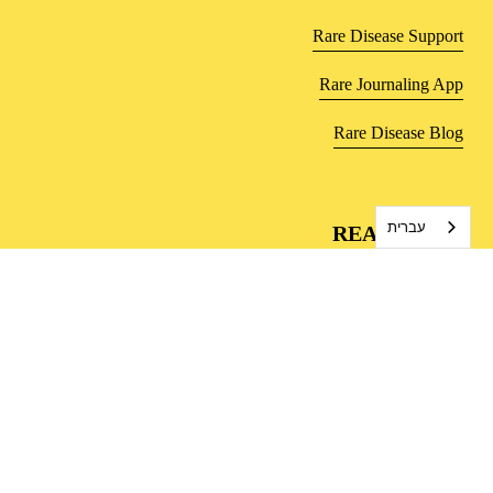
Rare Disease Support
Rare Journaling App
Rare Disease Blog
עברית
REACH OUT
Share Your Story
Write for Us
Contact Us