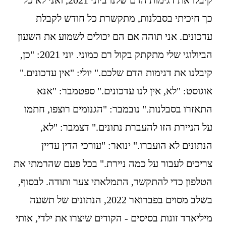
קיבלו את דגימות הדם שלנו ביוני 2021, ואני לא כל 
כך חיכיתי בסבלנות, מתקשרת כל חודש לקבלת 
עדכונים. אני תוהה אם הם יכולים לשמוע את השעון 
הביולוגי שלי מתקתק בקול רם כמוני. יוני 2021: "כן, 
קיבלנו את דגימות הדם שלכם." יולי: "אין עדכונים." 
אוגוסט: "לא, אין לנו עדכונים." ספטמבר: "אנא 
התאזרו בסבלנות." נובמבר: "הגנומים רוצפו, חתמו 
על הניירת הזו להעברת נתונים." דצמבר: "לא, 
הנתונים לא הועברו." ינואר: "עורכי הדין עדיין 
צריכים לעבור על כמה ניירת." בכל פעם שהרמתי את 
הטלפון כדי להתקשר, התמלאתי צער ותודה. לבסוף, 
בשלב מסוים בפברואר 2022, הנתונים של תשעה 
מיליארד זוגות בסיסים - הקודים שיצרו את ילדי, אותי 