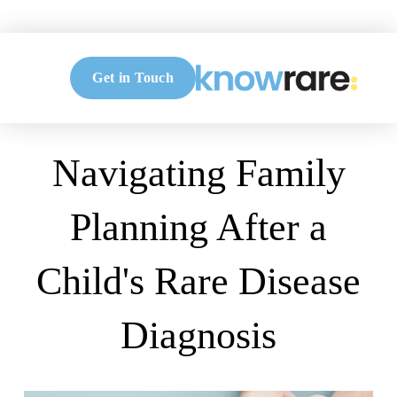
Get in Touch
O
p
e
n
M
Navigating Family
e
n
u
Planning After a
Child's Rare Disease
Diagnosis