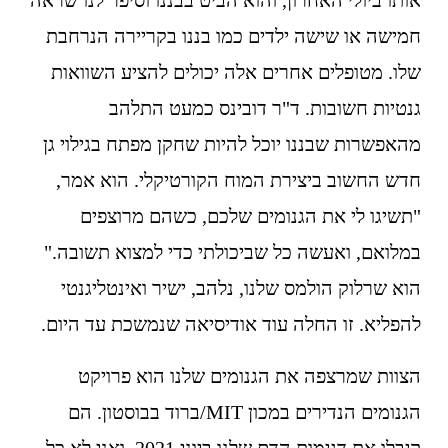
אותו ביולי האחרון, והוא הביט בבננו וסיפר לנו שראה 
חמישה או שישה ילדים כמו בננו בקריירה הנרחבת 
שלו. מטופלים אחרים אלה יכולים להציע השוואות 
גנטיות חשובות. ד"ר דובינס כמעט התלהב 
מהאפשרות שבננו יוכל להיות שחקן מפתח בגילוי גן 
חדש החשוב ביצירת המוח הקורטיקלי. הוא אמר, 
"תשיגו לי את הגנומים שלכם, כשהם מרוצפים 
במלואם, ואעשה כל שביכולתי כדי למצוא תשובה." 
הוא שרלוק הולמס שלנו, נלהב, ישיר ואינטליגנטי 
להפליא. זו החלה עוד אודיסיאה שנמשכת עד היום.
הצוות שמרצפה את הגנומים שלנו הוא פרויקט 
הגנומים הנדירים במכון MIT/ברוד בבוסטון. הם 