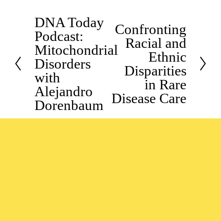
DNA Today
P
Confronting
N
Podcast:
r
Racial and
e
Mitochondrial
e
Ethnic
x
Disorders
v
Disparities
t
with
i
in Rare
Alejandro
o
Disease Care
Dorenbaum
u
s