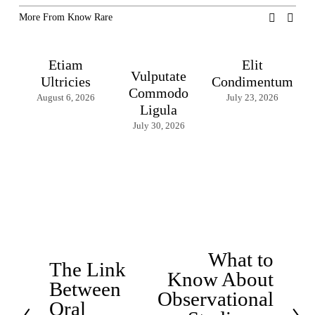
More From Know Rare
Etiam
Elit
Vulputate
Ultricies
Condimentum
Commodo
August 6, 2026
July 23, 2026
Ligula
July 30, 2026
What to
N
The Link
P
Know About
e
Between
r
Observational
x
Oral
e